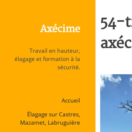
Aller
directement
54-
au
Axécime
contenu
axé
Travail en hauteur,
élagage et formation à la
sécurité.
Accueil
Élagage sur Castres,
Mazamet, Labruguière