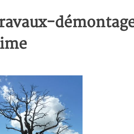
travaux-démontage
cime