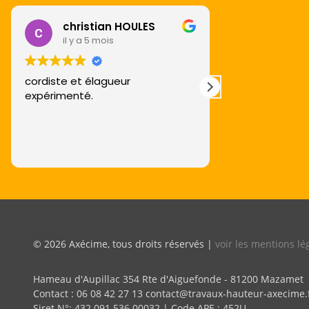
christian HOULES
Annick
il y a 5 mois
il y a 6 
cordiste et élagueur
Excellent trava
expérimenté.
sont parfaites
© 2026 Axécime, tous droits réservés |
voir les mentions lé
Hameau d'Aupillac 354 Rte d'Aiguefonde - 81200 Mazamet
Contact : 06 08 42 27 13 contact@travaux-hauteur-axecime.
Siret N°: 432 091 536 00032 | Code APE : 452U