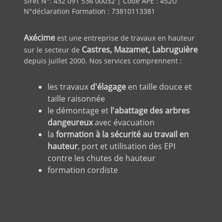
Siret N°: 432 091 536 00032 | Code APE : 452U
N°déclaration Formation : 73810113381
Axécime
est une entreprise de travaux en hauteur
Castres, Mazamet, Labruguière
sur le secteur de
depuis juillet 2000. Nos services comprennent :
les travaux
d'élagage
en taille douce et
taille raisonnée
le démontage et
l'abattage des arbres
dangeureux
avec évacuation
la
formation à la sécurité au travail en
hauteur
, port et utilisation des EPI
contre les chutes de hauteur
formation cordiste