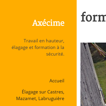
Aller
directement
form
au
Axécime
contenu
Travail en hauteur,
élagage et formation à la
sécurité.
Accueil
Élagage sur Castres,
Mazamet, Labruguière