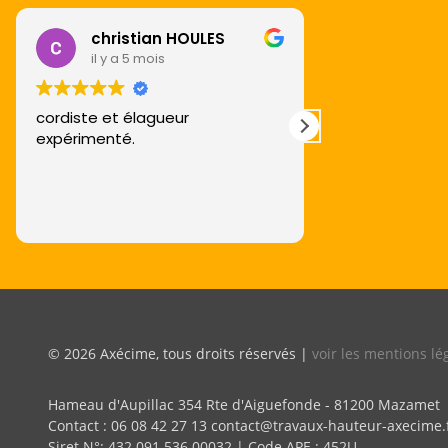
christian HOULES
Annick
il y a 5 mois
il y a 6 
cordiste et élagueur
Excellent trava
expérimenté.
sont parfaites
© 2026 Axécime, tous droits réservés |
voir les mentions lé
Hameau d'Aupillac 354 Rte d'Aiguefonde - 81200 Mazamet
Contact : 06 08 42 27 13 contact@travaux-hauteur-axecime.
Siret N°: 432 091 536 00032 | Code APE : 452U